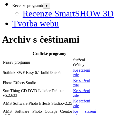
Recenze programů
▼
Recenze SmartSHOW 3D
Tvorba webu
Archiv s češtinami
Grafické programy
Stažení
Název programu
češtiny
Ke stažení
Sothink SWF Easy 6.1 build 90205
zde
Ke stažení
Photo Effects Studio
zde
SureThing.CD DVD Labeler Deluxe
Ke stažení
v5.2.633
zde
Ke stažení
AMS Software Photo Effects Studio.v2.25
zde
AMS Software Photo Collage Creator
Ke stažení