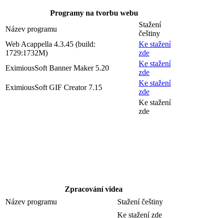
Programy na tvorbu webu
Stažení
Název programu
češtiny
Web Acappella 4.3.45 (build:
Ke stažení
1729:1732M)
zde
Ke stažení
EximiousSoft Banner Maker 5.20
zde
Ke stažení
EximiousSoft GIF Creator 7.15
zde
Ke stažení
zde
Zpracování videa
Název programu
Stažení češtiny
Ke stažení zde