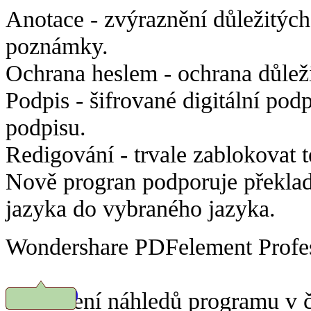
Anotace -
zvýraznění důležitých
poznámky.
Ochrana heslem - ochrana důlež
Podpis -
šifrované digitální pod
podpisu.
Redigování -
trvale zablokovat 
Nově progran podporuje překlad
jazyka do vybraného jazyka.
Wondershare PDFelement Profess
Prohlížení náhledů programu v č
Stáhnout