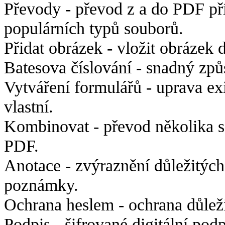
Převody - p
řevod z a do PDF př
populárních typů souborů.
Přidat obrázek -
vložit obrázek 
Batesova číslování -
snadný způs
Vytváření formulářů - u
prava ex
vlastní.
Kombinovat -
převod několika 
PDF.
Anotace -
zvýraznění důležitých
poznámky.
Ochrana heslem - ochrana důlež
Podpis -
šifrované digitální pod