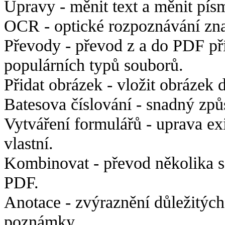
Úpravy -
měnit text a měnit pís
OCR -
optické rozpoznávání zn
Převody - p
řevod z a do PDF př
populárních typů souborů.
Přidat obrázek -
vložit obrázek 
Batesova číslování -
snadný způs
Vytváření formulářů - u
prava ex
vlastní.
Kombinovat -
převod několika 
PDF.
Anotace -
zvýraznění důležitých
poznámky.