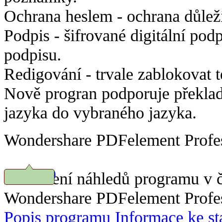
Ochrana heslem - ochrana důlež
Podpis -
šifrované digitální pod
podpisu.
Redigování -
trvale zablokovat 
Nově progran podporuje překlad
jazyka do vybraného jazyka.
Wondershare PDFelement Profess
Prohlížení náhledů programu v č
Stáhnout
Wondershare PDFelement Profess
Popis programu
Informace ke st