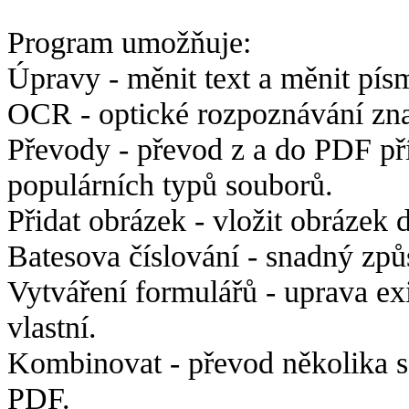
Program umožňuje:
Úpravy -
měnit text a měnit pís
OCR -
optické rozpoznávání zn
Převody - p
řevod z a do PDF př
populárních typů souborů.
Přidat obrázek -
vložit obrázek 
Batesova číslování -
snadný způs
Vytváření formulářů - u
prava ex
vlastní.
Kombinovat -
převod několika 
PDF.