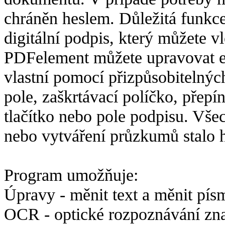
chráněn heslem. Důležitá funkc
digitální podpis, který můžete 
PDFelement můžete upravovat exi
vlastní pomocí přizpůsobitelných
pole, zaškrtávací políčko, přep
tlačítko nebo pole podpisu. Všec
nebo vytváření průzkumů stalo 
Program umožňuje:
Úpravy -
měnit text a měnit pís
OCR -
optické rozpoznávání zn