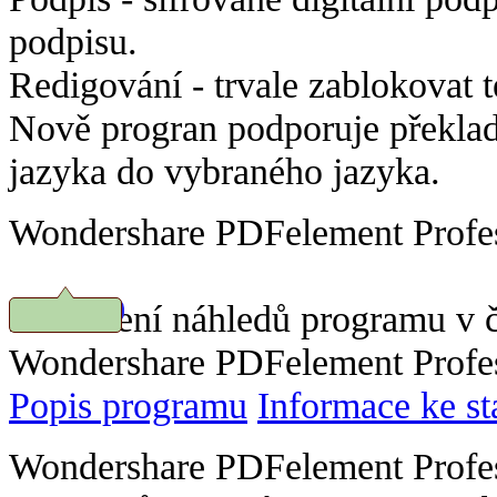
podpisu.
Redigování -
trvale zablokovat 
Nově progran podporuje překlad
jazyka do vybraného jazyka.
Wondershare PDFelement Profess
Prohlížení náhledů programu v č
Stáhnout
Wondershare PDFelement Profess
Popis programu
Informace ke st
Wondershare PDFelement Profess